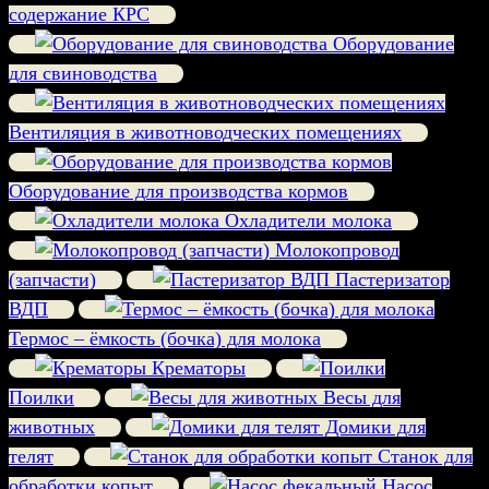
содержание КРС
Оборудование
для свиноводства
Вентиляция в животноводческих помещениях
Оборудование для производства кормов
Охладители молока
Молокопровод
(запчасти)
Пастеризатор
ВДП
Термос – ёмкость (бочка) для молока
Крематоры
Поилки
Весы для
животных
Домики для
телят
Станок для
обработки копыт
Насос