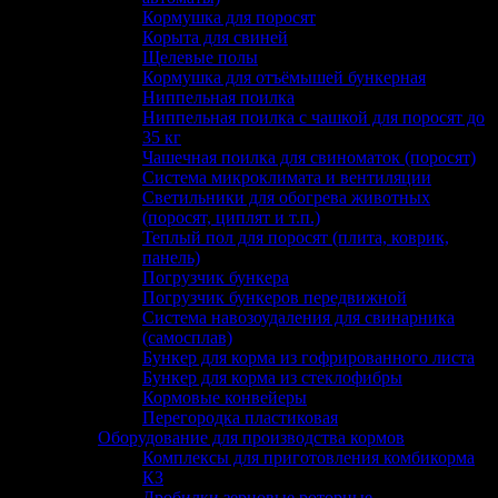
Кормушка для поросят
Корыта для свиней
Щелевые полы
Кормушка для отъёмышей бункерная
Ниппельная поилка
Ниппельная поилка с чашкой для поросят до
35 кг
Чашечная поилка для свиноматок (поросят)
Система микроклимата и вентиляции
Светильники для обогрева животных
(поросят, циплят и т.п.)
Теплый пол для поросят (плита, коврик,
панель)
Погрузчик бункера
Погрузчик бункеров передвижной
Система навозоудаления для свинарника
(самосплав)
Бункер для корма из гофрированного листа
Бункер для корма из стеклофибры
Кормовые конвейеры
Перегородка пластиковая
Оборудование для производства кормов
Комплексы для приготовления комбикорма
КЗ
Дробилки зерновые роторные