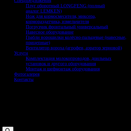
Спецпредложения
Плуг оборотный LONGFENG (полный
аналог LEMKEN)
Нож для кормосмесителя, миксера,
кормораздатчика, измельчителя
Погрузчик фронтальный универсальный
Навесное оборудование
Грабли ворошилки колёсно-пальцевые (навесные,
прицепные)
Вентилятор вороха (агрофен, аэратор зерновой)
Услуги
Комплектация молокопроводов, доильных
установок и другого оборудования
Монтаж и шефмонтаж оборудования
Фотогалерея
Контакты
б26
Оборудование и запчасти