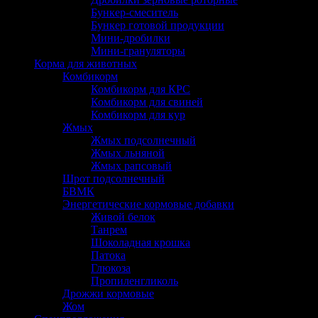
Бункер-смеситель
Бункер готовой продукции
Мини-дробилки
Мини-грануляторы
Корма для животных
Комбикорм
Комбикорм для КРС
Комбикорм для свиней
Комбикорм для кур
Жмых
Жмых подсолнечный
Жмых льняной
Жмых рапсовый
Шрот подсолнечный
БВМК
Энергетические кормовые добавки
Живой белок
Танрем
Шоколадная крошка
Патока
Глюкоза
Пропиленгликоль
Дрожжи кормовые
Жом