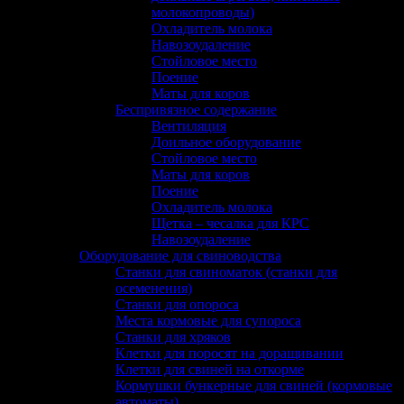
молокопроводы)
Охладитель молока
Навозоудаление
Стойловое место
Поение
Маты для коров
Беспривязное содержание
Вентиляция
Доильное оборудование
Стойловое место
Маты для коров
Поение
Охладитель молока
Щетка – чесалка для КРС
Навозоудаление
Оборудование для свиноводства
Станки для свиноматок (станки для
осеменения)
Станки для опороса
Места кормовые для супороса
Станки для хряков
Клетки для поросят на доращивании
Клетки для свиней на откорме
Кормушки бункерные для свиней (кормовые
автоматы)