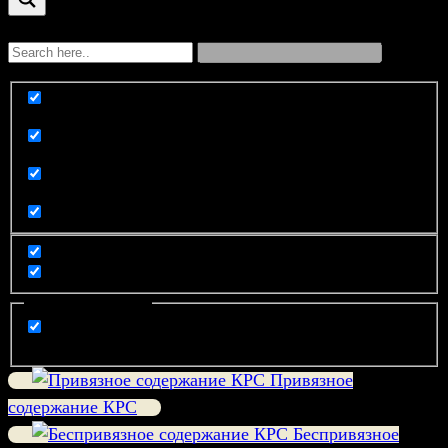
Exact matches only
Search in title
Search in content
Filter by Categories
компания
Привязное
содержание КРС
Беспривязное