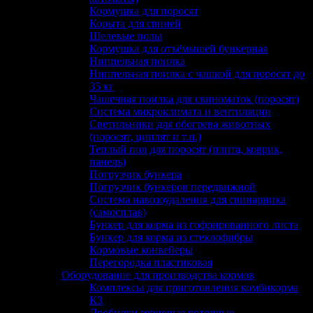
Кормушка для поросят
Корыта для свиней
Щелевые полы
Кормушка для отъёмышей бункерная
Ниппельная поилка
Ниппельная поилка с чашкой для поросят до
35 кг
Чашечная поилка для свиноматок (поросят)
Система микроклимата и вентиляции
Светильники для обогрева животных
(поросят, циплят и т.п.)
Теплый пол для поросят (плита, коврик,
панель)
Погрузчик бункера
Погрузчик бункеров передвижной
Система навозоудаления для свинарника
(самосплав)
Бункер для корма из гофрированного листа
Бункер для корма из стеклофибры
Кормовые конвейеры
Перегородка пластиковая
Оборудование для производства кормов
Комплексы для приготовления комбикорма
КЗ
Дробилки зерновые роторные