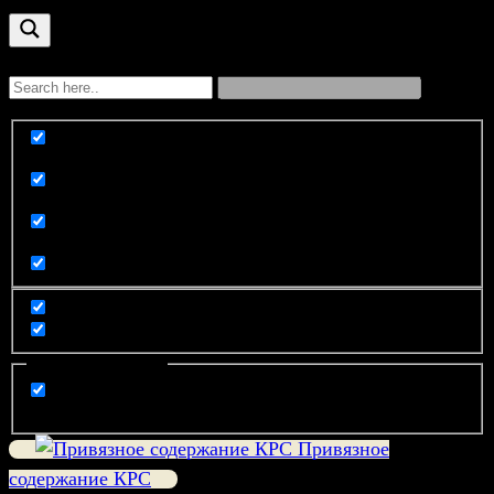
Exact matches only
Search in title
Search in content
Filter by Categories
компания
Привязное
содержание КРС