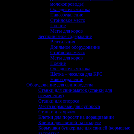
молокопроводы)
Охладитель молока
Навозоудаление
Стойловое место
Поение
Маты для коров
Беспривязное содержание
Вентиляция
Доильное оборудование
Стойловое место
Маты для коров
Поение
Охладитель молока
Щетка – чесалка для КРС
Навозоудаление
Оборудование для свиноводства
Станки для свиноматок (станки для
осеменения)
Станки для опороса
Места кормовые для супороса
Станки для хряков
Клетки для поросят на доращивании
Клетки для свиней на откорме
Кормушки бункерные для свиней (кормовые
автоматы)