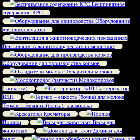
Беспривязное
содержание КРС
Оборудование
для свиноводства
Вентиляция в животноводческих помещениях
Оборудование для производства кормов
Охладители молока
Молокопровод
(запчасти)
Пастеризатор
ВДП
Термос – ёмкость (бочка) для молока
Крематоры
Поилки
Весы для
животных
Домики для
телят
Станок для