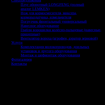
Спецпредложения
Плуг оборотный LONGFENG (полный
аналог LEMKEN)
Нож для кормосмесителя, миксера,
кормораздатчика, измельчителя
Погрузчик фронтальный универсальный
Навесное оборудование
Грабли ворошилки колёсно-пальцевые (навесные,
прицепные)
Вентилятор вороха (агрофен, аэратор зерновой)
Услуги
Комплектация молокопроводов, доильных
установок и другого оборудования
Монтаж и шефмонтаж оборудования
Фотогалерея
Контакты
Аэровентиляционный световой конек
фото
Оборудование и запчасти