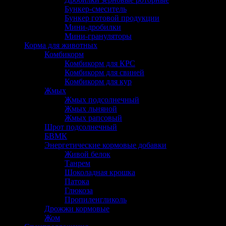
Бункер-смеситель
Бункер готовой продукции
Мини-дробилки
Мини-грануляторы
Корма для животных
Комбикорм
Комбикорм для КРС
Комбикорм для свиней
Комбикорм для кур
Жмых
Жмых подсолнечный
Жмых льняной
Жмых рапсовый
Шрот подсолнечный
БВМК
Энергетические кормовые добавки
Живой белок
Танрем
Шоколадная крошка
Патока
Глюкоза
Пропиленгликоль
Дрожжи кормовые
Жом