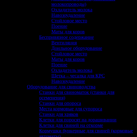
молокопроводы)
Охладитель молока
Навозоудаление
Стойловое место
Поение
Маты для коров
Беспривязное содержание
Вентиляция
Доильное оборудование
Стойловое место
Маты для коров
Поение
Охладитель молока
Щетка – чесалка для КРС
Навозоудаление
Оборудование для свиноводства
Станки для свиноматок (станки для
осеменения)
Станки для опороса
Места кормовые для супороса
Станки для хряков
Клетки для поросят на доращивании
Клетки для свиней на откорме
Кормушки бункерные для свиней (кормовые
автоматы)