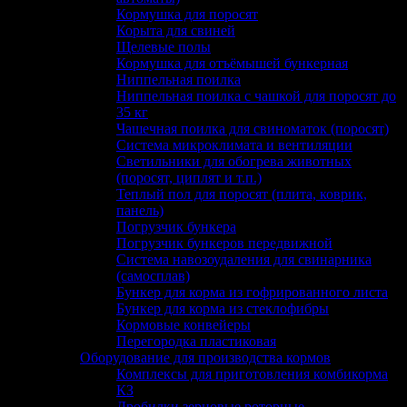
Кормушка для поросят
Корыта для свиней
Щелевые полы
Кормушка для отъёмышей бункерная
Ниппельная поилка
Ниппельная поилка с чашкой для поросят до
35 кг
Чашечная поилка для свиноматок (поросят)
Система микроклимата и вентиляции
Светильники для обогрева животных
(поросят, циплят и т.п.)
Теплый пол для поросят (плита, коврик,
панель)
Погрузчик бункера
Погрузчик бункеров передвижной
Система навозоудаления для свинарника
(самосплав)
Бункер для корма из гофрированного листа
Бункер для корма из стеклофибры
Кормовые конвейеры
Перегородка пластиковая
Оборудование для производства кормов
Комплексы для приготовления комбикорма
КЗ
Дробилки зерновые роторные