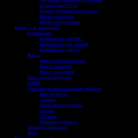
Бункер-смеситель
Бункер готовой продукции
Мини-дробилки
Мини-грануляторы
Корма для животных
Комбикорм
Комбикорм для КРС
Комбикорм для свиней
Комбикорм для кур
Жмых
Жмых подсолнечный
Жмых льняной
Жмых рапсовый
Шрот подсолнечный
БВМК
Энергетические кормовые добавки
Живой белок
Танрем
Шоколадная крошка
Патока
Глюкоза
Пропиленгликоль
Дрожжи кормовые
Жом