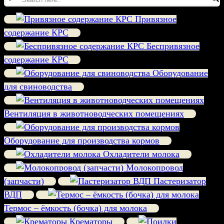
Привязное
содержание КРС
Беспривязное
содержание КРС
Оборудование
для свиноводства
Вентиляция в животноводческих помещениях
Оборудование для производства кормов
Охладители молока
Молокопровод
(запчасти)
Пастеризатор
ВДП
Термос – ёмкость (бочка) для молока
Крематоры