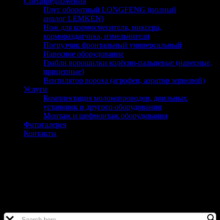
Спецпредложения
Плуг оборотный LONGFENG (полный
аналог LEMKEN)
Нож для кормосмесителя, миксера,
кормораздатчика, измельчителя
Погрузчик фронтальный универсальный
Навесное оборудование
Грабли ворошилки колёсно-пальцевые (навесные,
прицепные)
Вентилятор вороха (агрофен, аэратор зерновой)
Услуги
Комплектация молокопроводов, доильных
установок и другого оборудования
Монтаж и шефмонтаж оборудования
Фотогалерея
Контакты
Насос вакуумный НВ-75
Оборудование и запчасти