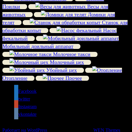
Поилки
Весы для
животных
Домики для
телят
Станок для
обработки копыт
Насос
фекальный
Мобильный доильный аппарат
Молочное такси
Молочный цех
Убойный цех
Отопление
Прочее
Facebook
twitter
Instagram
vkontakte
© 2017-2025, Аграрные технологии
Работает на WordPress
|
Education Hub автор:
WEN Themes