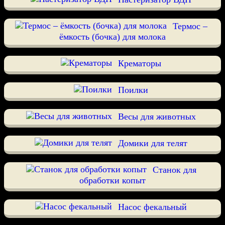
Термос –
ёмкость (бочка) для молока
Крематоры
Поилки
Весы для животных
Домики для телят
Станок для
обработки копыт
Насос фекальный