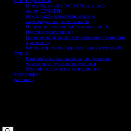
Спецпредложения
Плуг оборотный LONGFENG (полный
аналог LEMKEN)
Нож для кормосмесителя, миксера,
кормораздатчика, измельчителя
Погрузчик фронтальный универсальный
Навесное оборудование
Грабли ворошилки колёсно-пальцевые (навесные,
прицепные)
Вентилятор вороха (агрофен, аэратор зерновой)
Услуги
Комплектация молокопроводов, доильных
установок и другого оборудования
Монтаж и шефмонтаж оборудования
Фотогалерея
Контакты
Шторы вентиляционные
Оборудование и запчасти