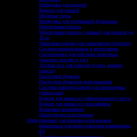
Кормушка для поросят
Корыта для свиней
Щелевые полы
Кормушка для отъёмышей бункерная
Ниппельная поилка
Ниппельная поилка с чашкой для поросят до
35 кг
Чашечная поилка для свиноматок (поросят)
Система микроклимата и вентиляции
Светильники для обогрева животных
(поросят, циплят и т.п.)
Теплый пол для поросят (плита, коврик,
панель)
Погрузчик бункера
Погрузчик бункеров передвижной
Система навозоудаления для свинарника
(самосплав)
Бункер для корма из гофрированного листа
Бункер для корма из стеклофибры
Кормовые конвейеры
Перегородка пластиковая
Оборудование для производства кормов
Комплексы для приготовления комбикорма
КЗ
Дробилки зерновые роторные