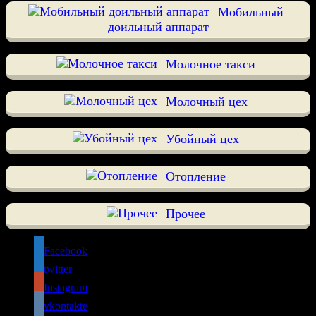
Мобильный
доильный аппарат
Молочное такси
Молочный цех
Убойный цех
Отопление
Прочее
Facebook
twitter
Instagram
vkontakte