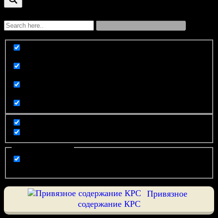
Exact matches only
Search in title
Search in content
Filter by Categories
компания
Привязное
содержание КРС