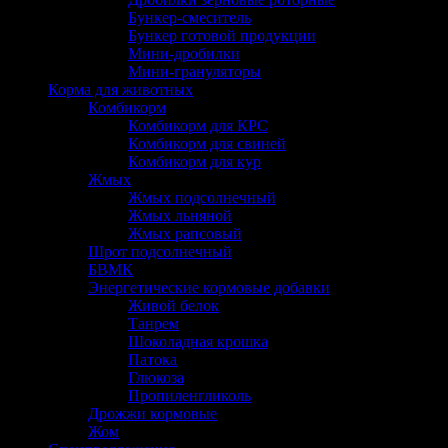
Бункер-смеситель
Бункер готовой продукции
Мини-дробилки
Мини-грануляторы
Корма для животных
Комбикорм
Комбикорм для КРС
Комбикорм для свиней
Комбикорм для кур
Жмых
Жмых подсолнечный
Жмых льняной
Жмых рапсовый
Шрот подсолнечный
БВМК
Энергетические кормовые добавки
Живой белок
Танрем
Шоколадная крошка
Патока
Глюкоза
Пропиленгликоль
Дрожжи кормовые
Жом