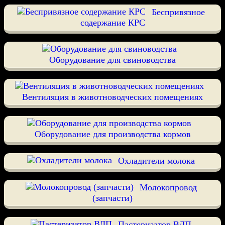
Беспривязное
содержание КРС
Оборудование для свиноводства
Вентиляция в животноводческих помещениях
Оборудование для производства кормов
Охладители молока
Молокопровод
(запчасти)
Пастеризатор ВДП