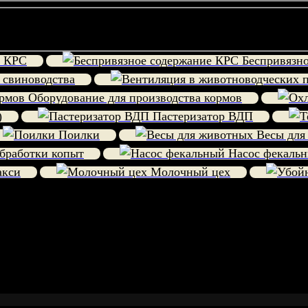
е КРС
Беспривязно
 свиноводства
Оборудование для производства кормов
)
Пастеризатор ВДП
Поилки
Весы для
бработки копыт
Насос фекаль
акси
Молочный цех