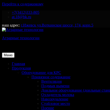
Перейти к содержимому
+7(3412)333-805
at.18@bk.ru
наш адрес:
г.Ижевск ул.Воткинское шоссе, 174, корп.5
Аграрные технологии
Поставка оборудования для животноводства
Меню
Главная
Продукция
Оборудование для КРС
Привязное содержание
Вентиляция
Подмыв вымени
Доильное оборудование (доильные стан
Охладитель молока
Навозоудаление
Стойловое место
Поение