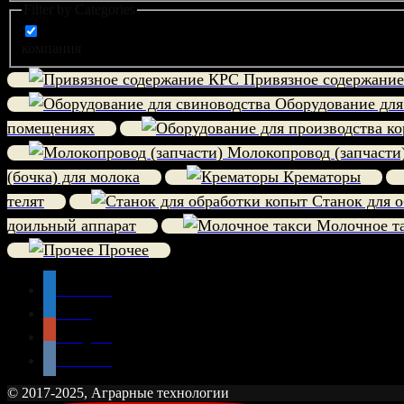
Filter by Categories
компания
Привязное содержани
Оборудование для
помещениях
Молокопровод (запчасти
(бочка) для молока
Крематоры
телят
Станок для о
доильный аппарат
Молочное т
Прочее
Facebook
twitter
Instagram
vkontakte
© 2017-2025, Аграрные технологии