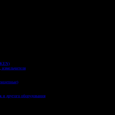
MKEN)
, измельчителя
прицепные)
к и другого оборудования