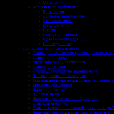
Маты для коров
Беспривязное содержание
Вентиляция
Доильное оборудование
Стойловое место
Маты для коров
Поение
Охладитель молока
Щетка – чесалка для КРС
Навозоудаление
Оборудование для свиноводства
Станки для свиноматок (станки для осеменен
Станки для опороса
Места кормовые для супороса
Станки для хряков
Клетки для поросят на доращивании
Клетки для свиней на откорме
Кормушки бункерные для свиней (кормовые а
Кормушка для поросят
Корыта для свиней
Щелевые полы
Кормушка для отъёмышей бункерная
Ниппельная поилка
Ниппельная поилка с чашкой для поросят до 3
Чашечная поилка для свиноматок (поросят)