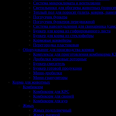
Система микроклимата и вентиляции
Светильники для обогрева животных (поросят,
Теплый пол для поросят (плита, коврик, панел
Погрузчик бункера
Погрузчик бункеров передвижной
Система навозоудаления для свинарника (сам
Бункер для корма из гофрированного листа
Бункер для корма из стеклофибры
Кормовые конвейеры
Перегородка пластиковая
Оборудование для производства кормов
Комплексы для приготовления комбикорма К
Дробилки зерновые роторные
Бункер-смеситель
Бункер готовой продукции
Мини-дробилки
Мини-грануляторы
Корма для животных
Комбикорм
Комбикорм для КРС
Комбикорм для свиней
Комбикорм для кур
Жмых
Жмых подсолнечный
Жмых льняной