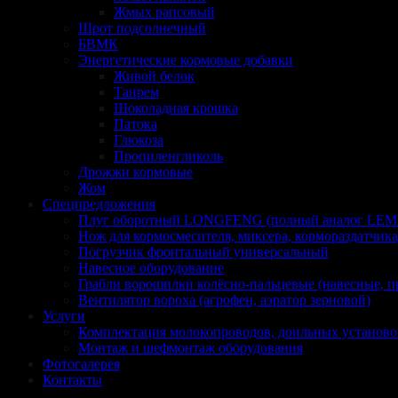
Жмых рапсовый
Шрот подсолнечный
БВМК
Энергетические кормовые добавки
Живой белок
Танрем
Шоколадная крошка
Патока
Глюкоза
Пропиленгликоль
Дрожжи кормовые
Жом
Спецпредложения
Плуг оборотный LONGFENG (полный аналог LE
Нож для кормосмесителя, миксера, кормораздатчика
Погрузчик фронтальный универсальный
Навесное оборудование
Грабли ворошилки колёсно-пальцевые (навесные, 
Вентилятор вороха (агрофен, аэратор зерновой)
Услуги
Комплектация молокопроводов, доильных установо
Монтаж и шефмонтаж оборудования
Фотогалерея
Контакты