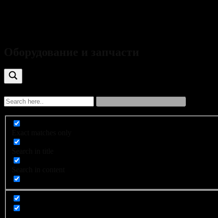
ковер животноводческий
Оборудование и запчасти
Exact matches only
Search in title
Search in content