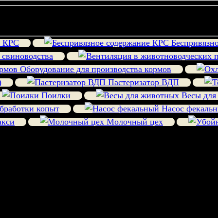
е КРС
Беспривязно
 свиноводства
Оборудование для производства кормов
)
Пастеризатор ВДП
Поилки
Весы для
бработки копыт
Насос фекаль
акси
Молочный цех