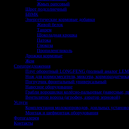
Жмых рапсовый
Шрот подсолнечный
БВМК
Энергетические кормовые добавки
Живой белок
Танрем
Шоколадная крошка
Патока
Глюкоза
Пропиленгликоль
Дрожжи кормовые
Жом
Спецпредложения
Плуг оборотный LONGFENG (полный аналог LE
Нож для кормосмесителя, миксера, кормораздатчика
Погрузчик фронтальный универсальный
Навесное оборудование
Грабли ворошилки колёсно-пальцевые (навесные, 
Вентилятор вороха (агрофен, аэратор зерновой)
Услуги
Комплектация молокопроводов, доильных установо
Монтаж и шефмонтаж оборудования
Фотогалерея
Контакты