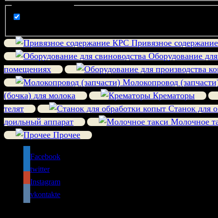
Filter by Categories
компания
Привязное содержани
Оборудование для
помещениях
Молокопровод (запчасти
(бочка) для молока
Крематоры
телят
Станок для о
доильный аппарат
Молочное т
Прочее
Facebook
twitter
Instagram
vkontakte
© 2017-2025, Аграрные технологии