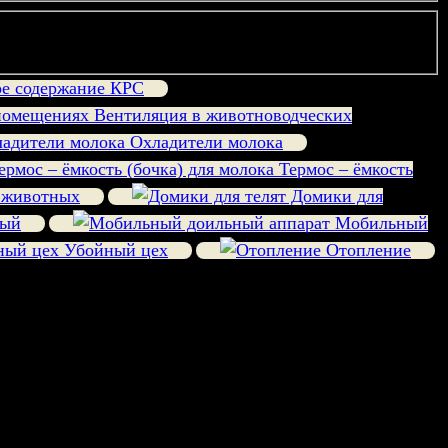
е содержание КРС
Вентиляция в животноводческих
Охладители молока
Термос – ёмкость
 животных
Домики для
ный
Мобильный
Убойный цех
Отопление