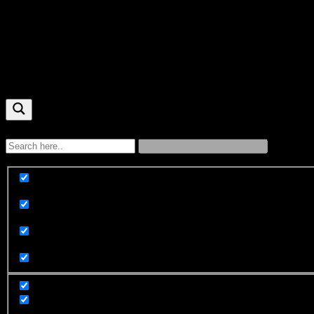
стол 4
Оборудование и запчасти
Exact matches only
Search in title
Search in content