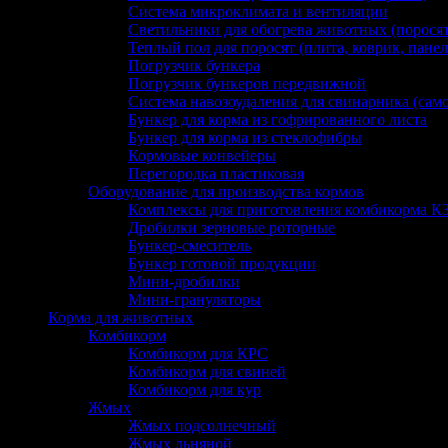
Система микроклимата и вентиляции
Светильники для обогрева животных (поросят,
Теплый пол для поросят (плита, коврик, панел
Погрузчик бункера
Погрузчик бункеров передвижной
Система навозоудаления для свинарника (сам
Бункер для корма из гофрированного листа
Бункер для корма из стеклофибры
Кормовые конвейеры
Перегородка пластиковая
Оборудование для производства кормов
Комплексы для приготовления комбикорма К
Дробилки зерновые роторные
Бункер-смеситель
Бункер готовой продукции
Мини-дробилки
Мини-грануляторы
Корма для животных
Комбикорм
Комбикорм для КРС
Комбикорм для свиней
Комбикорм для кур
Жмых
Жмых подсолнечный
Жмых льняной