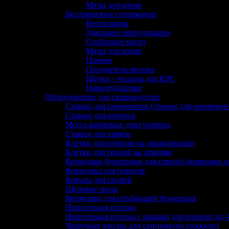
Маты для коров
Беспривязное содержание
Вентиляция
Доильное оборудование
Стойловое место
Маты для коров
Поение
Охладитель молока
Щетка – чесалка для КРС
Навозоудаление
Оборудование для свиноводства
Станки для свиноматок (станки для осеменен
Станки для опороса
Места кормовые для супороса
Станки для хряков
Клетки для поросят на доращивании
Клетки для свиней на откорме
Кормушки бункерные для свиней (кормовые а
Кормушка для поросят
Корыта для свиней
Щелевые полы
Кормушка для отъёмышей бункерная
Ниппельная поилка
Ниппельная поилка с чашкой для поросят до 3
Чашечная поилка для свиноматок (поросят)