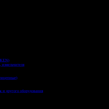
MKEN)
, измельчителя
прицепные)
к и другого оборудования