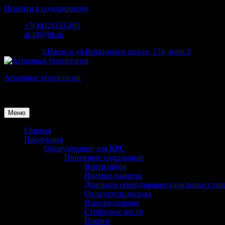
Перейти к содержимому
+7(3412)333-805
at.18@bk.ru
наш адрес:
г.Ижевск ул.Воткинское шоссе, 174, корп.5
Аграрные технологии
Поставка оборудования для животноводства
Меню
Главная
Продукция
Оборудование для КРС
Привязное содержание
Вентиляция
Подмыв вымени
Доильное оборудование (доильные стан
Охладитель молока
Навозоудаление
Стойловое место
Поение