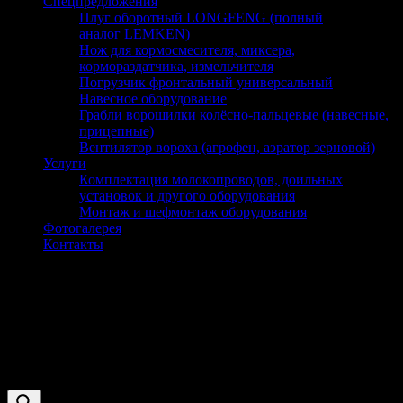
Спецпредложения
Плуг оборотный LONGFENG (полный
аналог LEMKEN)
Нож для кормосмесителя, миксера,
кормораздатчика, измельчителя
Погрузчик фронтальный универсальный
Навесное оборудование
Грабли ворошилки колёсно-пальцевые (навесные,
прицепные)
Вентилятор вороха (агрофен, аэратор зерновой)
Услуги
Комплектация молокопроводов, доильных
установок и другого оборудования
Монтаж и шефмонтаж оборудования
Фотогалерея
Контакты
Насос СН-60
Оборудование и запчасти