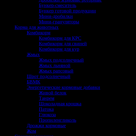
Бункер-смеситель
Бункер готовой продукции
Мини-дробилки
Мини-грануляторы
Корма для животных
Комбикорм
Комбикорм для КРС
Комбикорм для свиней
Комбикорм для кур
Жмых
Жмых подсолнечный
Жмых льняной
Жмых рапсовый
Шрот подсолнечный
БВМК
Энергетические кормовые добавки
Живой белок
Танрем
Шоколадная крошка
Патока
Глюкоза
Пропиленгликоль
Дрожжи кормовые
Жом