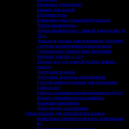
Кормушка для поросят
Корыта для свиней
Щелевые полы
Кормушка для отъёмышей бункерная
Ниппельная поилка
Ниппельная поилка с чашкой для поросят до
35 кг
Чашечная поилка для свиноматок (поросят)
Система микроклимата и вентиляции
Светильники для обогрева животных
(поросят, циплят и т.п.)
Теплый пол для поросят (плита, коврик,
панель)
Погрузчик бункера
Погрузчик бункеров передвижной
Система навозоудаления для свинарника
(самосплав)
Бункер для корма из гофрированного листа
Бункер для корма из стеклофибры
Кормовые конвейеры
Перегородка пластиковая
Оборудование для производства кормов
Комплексы для приготовления комбикорма
КЗ
Дробилки зерновые роторные