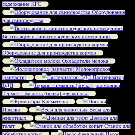
содержание КРС
Оборудование
для свиноводства
Вентиляция в животноводческих помещениях
Оборудование для производства кормов
Охладители молока
Молокопровод
(запчасти)
Пастеризатор
ВДП
Термос – ёмкость (бочка) для молока
Крематоры
Поилки
Весы для
животных
Домики для
телят
Станок для
обработки копыт
Насос