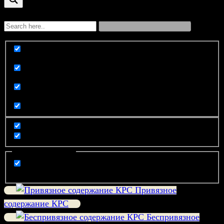
Exact matches only
Search in title
Search in content
Filter by Categories
компания
Привязное
содержание КРС
Беспривязное