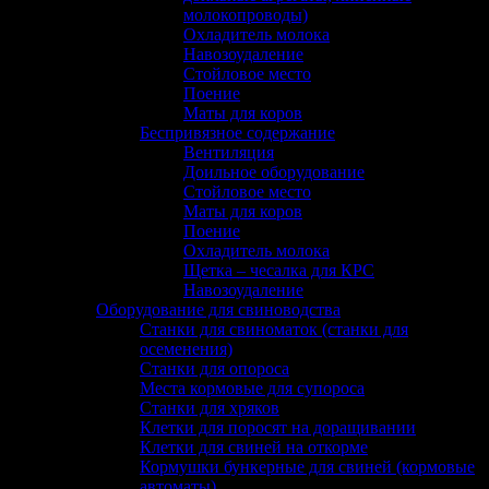
молокопроводы)
Охладитель молока
Навозоудаление
Стойловое место
Поение
Маты для коров
Беспривязное содержание
Вентиляция
Доильное оборудование
Стойловое место
Маты для коров
Поение
Охладитель молока
Щетка – чесалка для КРС
Навозоудаление
Оборудование для свиноводства
Станки для свиноматок (станки для
осеменения)
Станки для опороса
Места кормовые для супороса
Станки для хряков
Клетки для поросят на доращивании
Клетки для свиней на откорме
Кормушки бункерные для свиней (кормовые
автоматы)