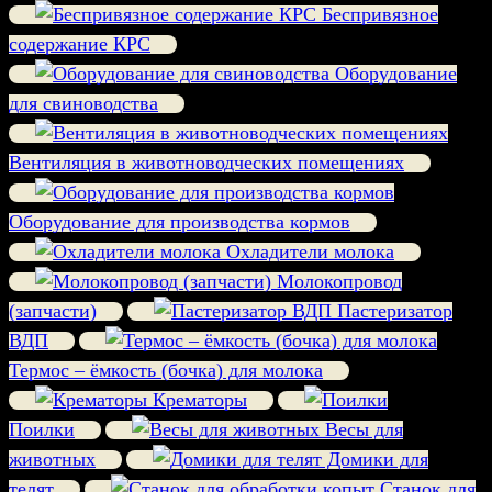
Беспривязное
содержание КРС
Оборудование
для свиноводства
Вентиляция в животноводческих помещениях
Оборудование для производства кормов
Охладители молока
Молокопровод
(запчасти)
Пастеризатор
ВДП
Термос – ёмкость (бочка) для молока
Крематоры
Поилки
Весы для
животных
Домики для
телят
Станок для