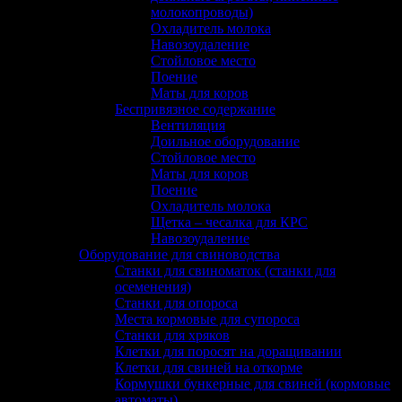
молокопроводы)
Охладитель молока
Навозоудаление
Стойловое место
Поение
Маты для коров
Беспривязное содержание
Вентиляция
Доильное оборудование
Стойловое место
Маты для коров
Поение
Охладитель молока
Щетка – чесалка для КРС
Навозоудаление
Оборудование для свиноводства
Станки для свиноматок (станки для
осеменения)
Станки для опороса
Места кормовые для супороса
Станки для хряков
Клетки для поросят на доращивании
Клетки для свиней на откорме
Кормушки бункерные для свиней (кормовые
автоматы)