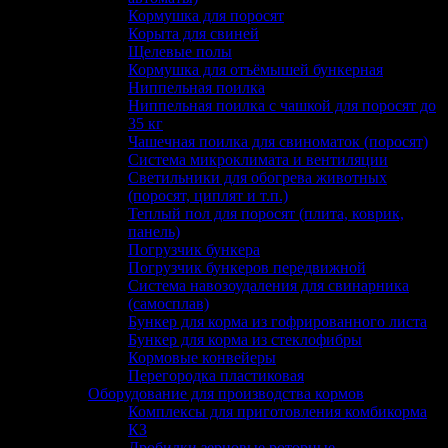
Кормушка для поросят
Корыта для свиней
Щелевые полы
Кормушка для отъёмышей бункерная
Ниппельная поилка
Ниппельная поилка с чашкой для поросят до
35 кг
Чашечная поилка для свиноматок (поросят)
Система микроклимата и вентиляции
Светильники для обогрева животных
(поросят, циплят и т.п.)
Теплый пол для поросят (плита, коврик,
панель)
Погрузчик бункера
Погрузчик бункеров передвижной
Система навозоудаления для свинарника
(самосплав)
Бункер для корма из гофрированного листа
Бункер для корма из стеклофибры
Кормовые конвейеры
Перегородка пластиковая
Оборудование для производства кормов
Комплексы для приготовления комбикорма
КЗ
Дробилки зерновые роторные