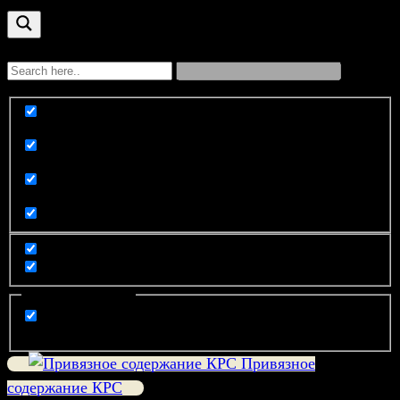
Exact matches only
Search in title
Search in content
Filter by Categories
компания
Привязное
содержание КРС