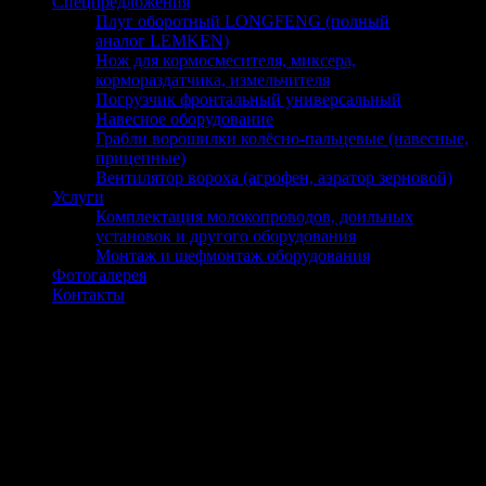
Спецпредложения
Плуг оборотный LONGFENG (полный
аналог LEMKEN)
Нож для кормосмесителя, миксера,
кормораздатчика, измельчителя
Погрузчик фронтальный универсальный
Навесное оборудование
Грабли ворошилки колёсно-пальцевые (навесные,
прицепные)
Вентилятор вороха (агрофен, аэратор зерновой)
Услуги
Комплектация молокопроводов, доильных
установок и другого оборудования
Монтаж и шефмонтаж оборудования
Фотогалерея
Контакты
Клапан вентиляционный с
сервоприводом
Оборудование и запчасти