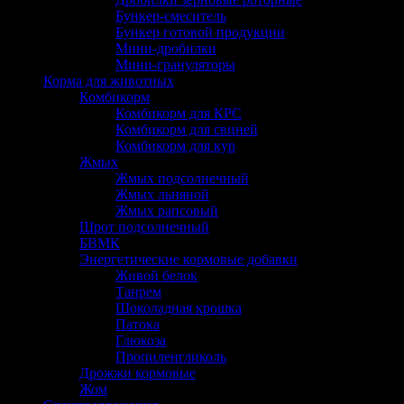
Бункер-смеситель
Бункер готовой продукции
Мини-дробилки
Мини-грануляторы
Корма для животных
Комбикорм
Комбикорм для КРС
Комбикорм для свиней
Комбикорм для кур
Жмых
Жмых подсолнечный
Жмых льняной
Жмых рапсовый
Шрот подсолнечный
БВМК
Энергетические кормовые добавки
Живой белок
Танрем
Шоколадная крошка
Патока
Глюкоза
Пропиленгликоль
Дрожжи кормовые
Жом