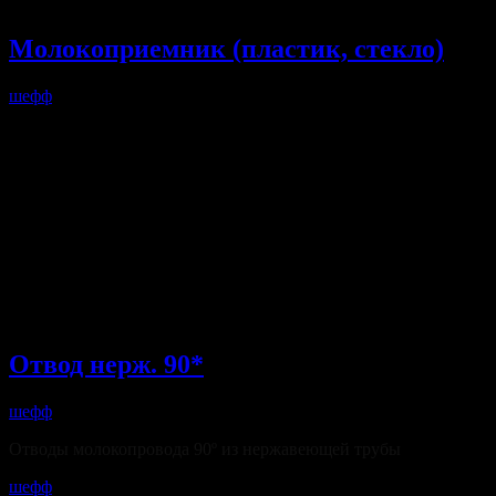
Молокоприемник (пластик, стекло)
шефф
Молокоприемный узел с НМУ-6
(молокоприемник, молокоопорожнитель)
Состоит из рамы, на которой закреплен молокоприемник с
датчиком уровня молока, предохранительной камеры,
молочного насоса с нержавеющей тарелкой, фильтра, пульта
управления и молочного шланга для откачивания молока в
охладитель молока.
Отвод нерж. 90*
шефф
Отводы молокопровода 90º из нержавеющей трубы
шефф