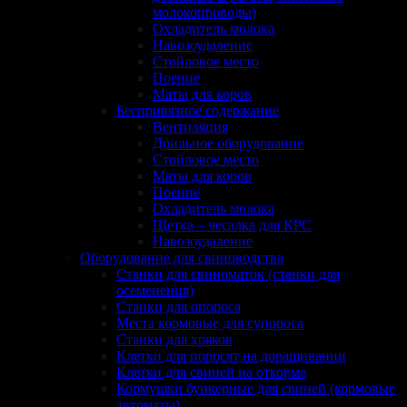
молокопроводы)
Охладитель молока
Навозоудаление
Стойловое место
Поение
Маты для коров
Беспривязное содержание
Вентиляция
Доильное оборудование
Стойловое место
Маты для коров
Поение
Охладитель молока
Щетка – чесалка для КРС
Навозоудаление
Оборудование для свиноводства
Станки для свиноматок (станки для
осеменения)
Станки для опороса
Места кормовые для супороса
Станки для хряков
Клетки для поросят на доращивании
Клетки для свиней на откорме
Кормушки бункерные для свиней (кормовые
автоматы)