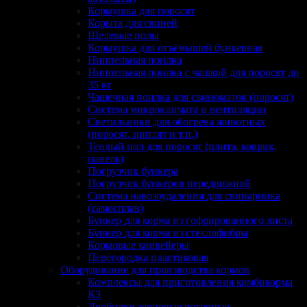
Кормушка для поросят
Корыта для свиней
Щелевые полы
Кормушка для отъёмышей бункерная
Ниппельная поилка
Ниппельная поилка с чашкой для поросят до
35 кг
Чашечная поилка для свиноматок (поросят)
Система микроклимата и вентиляции
Светильники для обогрева животных
(поросят, циплят и т.п.)
Теплый пол для поросят (плита, коврик,
панель)
Погрузчик бункера
Погрузчик бункеров передвижной
Система навозоудаления для свинарника
(самосплав)
Бункер для корма из гофрированного листа
Бункер для корма из стеклофибры
Кормовые конвейеры
Перегородка пластиковая
Оборудование для производства кормов
Комплексы для приготовления комбикорма
КЗ
Дробилки зерновые роторные