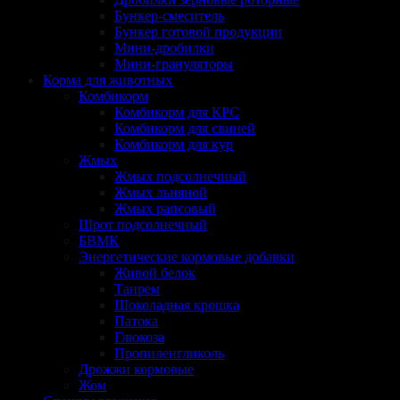
Бункер-смеситель
Бункер готовой продукции
Мини-дробилки
Мини-грануляторы
Корма для животных
Комбикорм
Комбикорм для КРС
Комбикорм для свиней
Комбикорм для кур
Жмых
Жмых подсолнечный
Жмых льняной
Жмых рапсовый
Шрот подсолнечный
БВМК
Энергетические кормовые добавки
Живой белок
Танрем
Шоколадная крошка
Патока
Глюкоза
Пропиленгликоль
Дрожжи кормовые
Жом