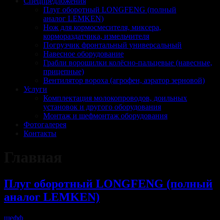
Спецпредложения
Плуг оборотный LONGFENG (полный
аналог LEMKEN)
Нож для кормосмесителя, миксера,
кормораздатчика, измельчителя
Погрузчик фронтальный универсальный
Навесное оборудование
Грабли ворошилки колёсно-пальцевые (навесные,
прицепные)
Вентилятор вороха (агрофен, аэратор зерновой)
Услуги
Комплектация молокопроводов, доильных
установок и другого оборудования
Монтаж и шефмонтаж оборудования
Фотогалерея
Контакты
Главная
Плуг оборотный LONGFENG (полный
аналог LEMKEN)
шефф