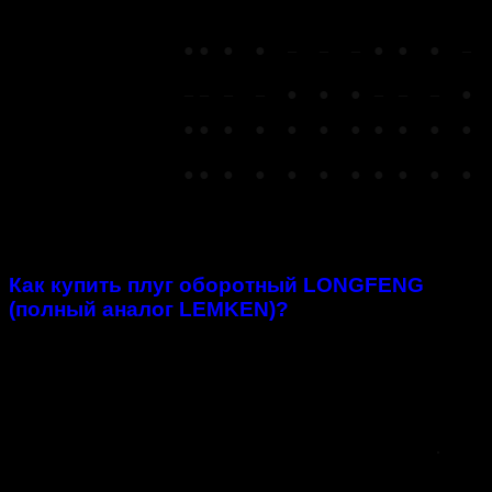
–
–
–
–
●
●
●
–
–
–
●
по полю
Категория навески
●
●
●
●
–
–
–
●
●
●
–
2-3 кат.
Категория навески
–
–
–
–
●
●
●
–
–
–
●
3-4 кат.
Белый цвет плуга
●
●
●
●
●
●
●
●
●
●
●
Инструкция по
эксплуатации на
●
●
●
●
●
●
●
●
●
●
●
русском языке
Как купить плуг оборотный LONGFENG
(полный аналог LEMKEN)?
В каталоге нашей компании представлены различные
комплектации плугов. Цены зависят от размеров и других
технических характеристик.
Доставка осуществляется, как в Ижевске, так и в любой
другой регион России напрямую с нашего производства
.
Подробную информацию о параметрах плугов, их стоимости