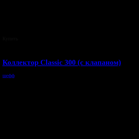
Пауза, мин., не менее 30
Время необходимое для получения масла, мин
-из сметаны 15-30
-из сливок 10-15
Выход масла от объема исходного продукта, % 35-50
Масса, кг, не более 8
Купить
Цена: 4200 руб/шт
Коллектор Сlassic 300 (с клапаном)
шефф
Коллектор попарного доения classic 300 с клапаном,
предназначен для доильных доильных залов и доильных
аппаратов в молокопровод с автосьемом