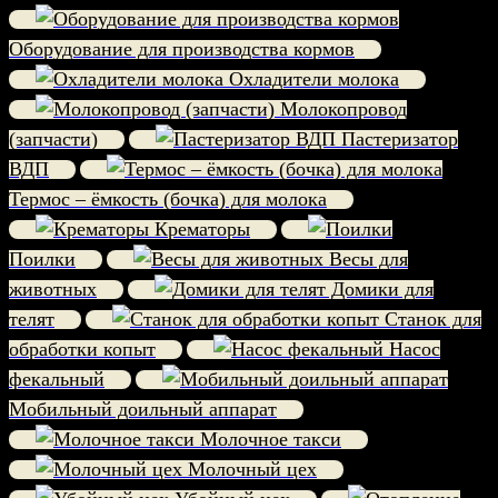
Оборудование для производства кормов
Охладители молока
Молокопровод
(запчасти)
Пастеризатор
ВДП
Термос – ёмкость (бочка) для молока
Крематоры
Поилки
Весы для
животных
Домики для
телят
Станок для
обработки копыт
Насос
фекальный
Мобильный доильный аппарат
Молочное такси
Молочный цех