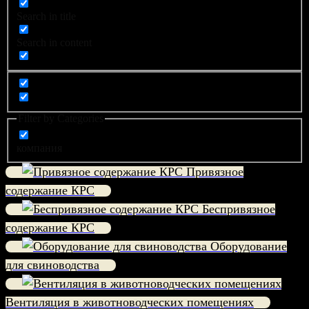
Search in title
Search in content
Filter by Categories
компания
Привязное
содержание КРС
Беспривязное
содержание КРС
Оборудование
для свиноводства
Вентиляция в животноводческих помещениях