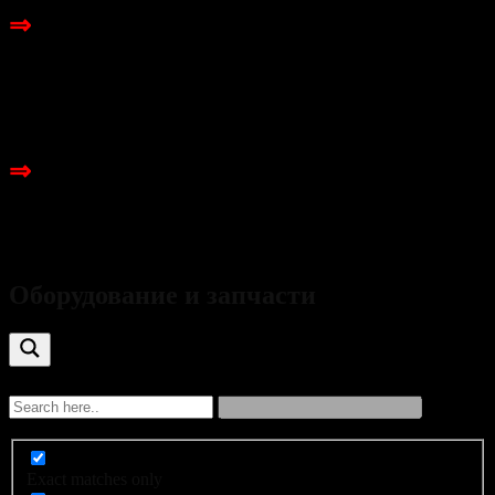
⇒
Компания постоянно осуществляет работу по
модернизации, импортозамещению и
усовершенствованию предлагаемой продукции и
услуг, что является особенно актуальным в наше
время.
⇒
Нашей задачей является – установка,
усовершенствование и обеспечение
бесперебойности работы животноводческих
комплексов наших Клиентов.
Оборудование и запчасти
Exact matches only