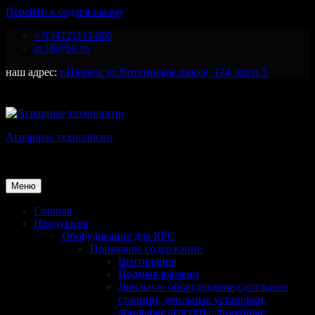
Перейти к содержимому
+7(3412)333-805
at.18@bk.ru
наш адрес:
г.Ижевск ул.Воткинское шоссе, 174, корп.5
Аграрные технологии
Поставка оборудования для животноводства
Меню
Главная
Продукция
Оборудование для КРС
Привязное содержание
Вентиляция
Подмыв вымени
Доильное оборудование (доильные
станции, доильные установки,
доильные агрегаты, линейные