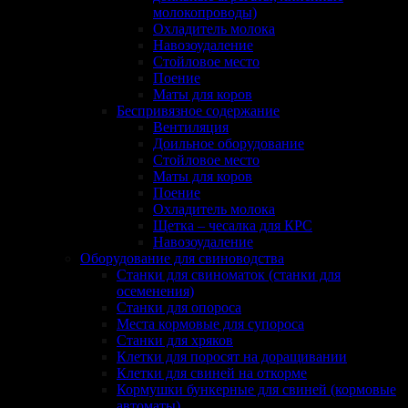
молокопроводы)
Охладитель молока
Навозоудаление
Стойловое место
Поение
Маты для коров
Беспривязное содержание
Вентиляция
Доильное оборудование
Стойловое место
Маты для коров
Поение
Охладитель молока
Щетка – чесалка для КРС
Навозоудаление
Оборудование для свиноводства
Станки для свиноматок (станки для
осеменения)
Станки для опороса
Места кормовые для супороса
Станки для хряков
Клетки для поросят на доращивании
Клетки для свиней на откорме
Кормушки бункерные для свиней (кормовые
автоматы)