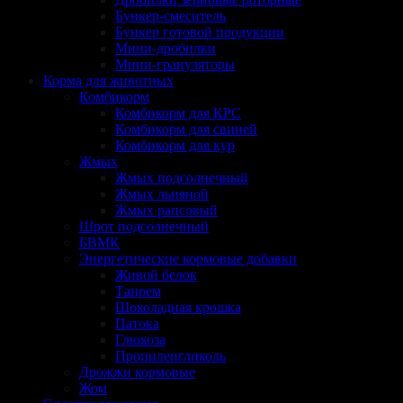
Бункер-смеситель
Бункер готовой продукции
Мини-дробилки
Мини-грануляторы
Корма для животных
Комбикорм
Комбикорм для КРС
Комбикорм для свиней
Комбикорм для кур
Жмых
Жмых подсолнечный
Жмых льняной
Жмых рапсовый
Шрот подсолнечный
БВМК
Энергетические кормовые добавки
Живой белок
Танрем
Шоколадная крошка
Патока
Глюкоза
Пропиленгликоль
Дрожжи кормовые
Жом