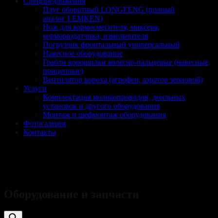
Спецпредложения
Плуг оборотный LONGFENG (полный
аналог LEMKEN)
Нож для кормосмесителя, миксера,
кормораздатчика, измельчителя
Погрузчик фронтальный универсальный
Навесное оборудование
Грабли ворошилки колёсно-пальцевые (навесные,
прицепные)
Вентилятор вороха (агрофен, аэратор зерновой)
Услуги
Комплектация молокопроводов, доильных
установок и другого оборудования
Монтаж и шефмонтаж оборудования
Фотогалерея
Контакты
Чаша НМУ-6
Оборудование и запчасти