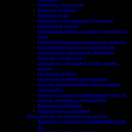
Кормушка для поросят
Корыта для свиней
Щелевые полы
Кормушка для отъёмышей бункерная
Ниппельная поилка
Ниппельная поилка с чашкой для поросят до
35 кг
Чашечная поилка для свиноматок (поросят)
Система микроклимата и вентиляции
Светильники для обогрева животных
(поросят, циплят и т.п.)
Теплый пол для поросят (плита, коврик,
панель)
Погрузчик бункера
Погрузчик бункеров передвижной
Система навозоудаления для свинарника
(самосплав)
Бункер для корма из гофрированного листа
Бункер для корма из стеклофибры
Кормовые конвейеры
Перегородка пластиковая
Оборудование для производства кормов
Комплексы для приготовления комбикорма
КЗ
Дробилки зерновые роторные