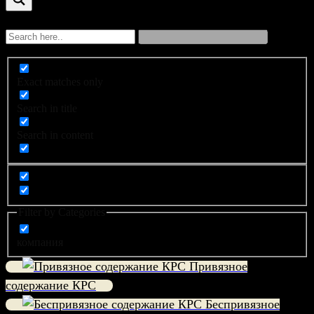
Exact matches only
Search in title
Search in content
Filter by Categories
компания
Привязное
содержание КРС
Беспривязное