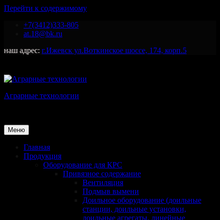
Перейти к содержимому
+7(3412)333-805
at.18@bk.ru
наш адрес:
г.Ижевск ул.Воткинское шоссе, 174, корп.5
Аграрные технологии
Поставка оборудования для животноводства
Меню
Главная
Продукция
Оборудование для КРС
Привязное содержание
Вентиляция
Подмыв вымени
Доильное оборудование (доильные
станции, доильные установки,
доильные агрегаты, линейные