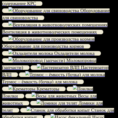
содержание КРС
Оборудование
для свиноводства
Вентиляция в животноводческих помещениях
Оборудование для производства кормов
Охладители молока
Молокопровод
(запчасти)
Пастеризатор
ВДП
Термос – ёмкость (бочка) для молока
Крематоры
Поилки
Весы для
животных
Домики для
телят
Станок для
обработки копыт
Насос