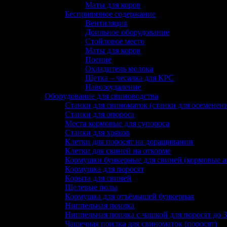
Маты для коров
Беспривязное содержание
Вентиляция
Доильное оборудование
Стойловое место
Маты для коров
Поение
Охладитель молока
Щетка – чесалка для КРС
Навозоудаление
Оборудование для свиноводства
Станки для свиноматок (станки для осеменен
Станки для опороса
Места кормовые для супороса
Станки для хряков
Клетки для поросят на доращивании
Клетки для свиней на откорме
Кормушки бункерные для свиней (кормовые а
Кормушка для поросят
Корыта для свиней
Щелевые полы
Кормушка для отъёмышей бункерная
Ниппельная поилка
Ниппельная поилка с чашкой для поросят до 3
Чашечная поилка для свиноматок (поросят)