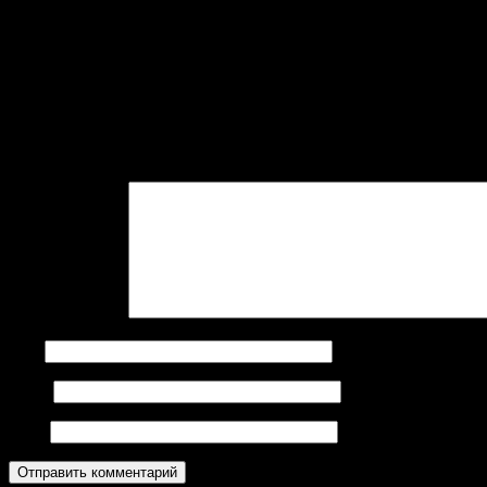
cc14
Добавить комментарий
Ваш адрес email не будет опубликован.
Обязательные поля пом
Комментарий
*
Имя
Email
Сайт