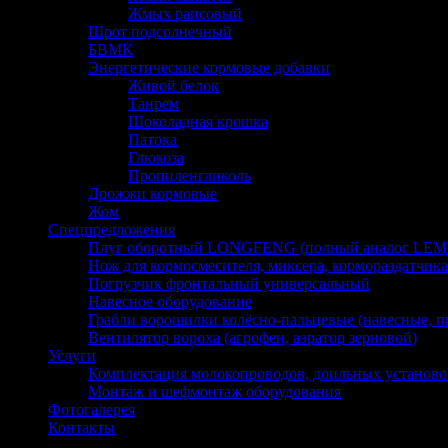
Жмых рапсовый
Шрот подсолнечный
БВМК
Энергетические кормовые добавки
Живой белок
Танрем
Шоколадная крошка
Патока
Глюкоза
Пропиленгликоль
Дрожжи кормовые
Жом
Спецпредложения
Плуг оборотный LONGFENG (полный аналог LE
Нож для кормосмесителя, миксера, кормораздатчика
Погрузчик фронтальный универсальный
Навесное оборудование
Грабли ворошилки колёсно-пальцевые (навесные, 
Вентилятор вороха (агрофен, аэратор зерновой)
Услуги
Комплектация молокопроводов, доильных установо
Монтаж и шефмонтаж оборудования
Фотогалерея
Контакты