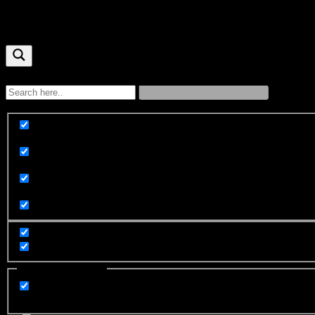
Оборудование и запчасти
Exact matches only
Search in title
Search in content
Filter by Categories
компания