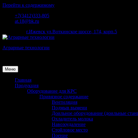
Перейти к содержимому
+7(3412)333-805
at.18@bk.ru
наш адрес:
г.Ижевск ул.Воткинское шоссе, 174, корп.5
Аграрные технологии
Поставка оборудования для животноводства
Меню
Главная
Продукция
Оборудование для КРС
Привязное содержание
Вентиляция
Подмыв вымени
Доильное оборудование (доильные стан
Охладитель молока
Навозоудаление
Стойловое место
Поение