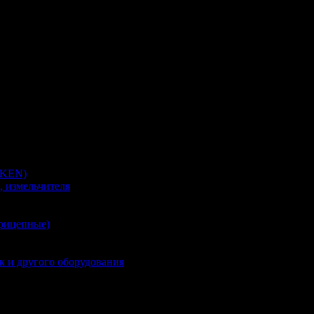
MKEN)
, измельчителя
прицепные)
к и другого оборудования