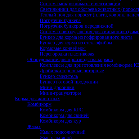
Система микроклимата и вентиляции
Светильники для обогрева животных (поросят,
Теплый пол для поросят (плита, коврик, панел
Погрузчик бункера
Погрузчик бункеров передвижной
Система навозоудаления для свинарника (сам
Бункер для корма из гофрированного листа
Бункер для корма из стеклофибры
Кормовые конвейеры
Перегородка пластиковая
Оборудование для производства кормов
Комплексы для приготовления комбикорма К
Дробилки зерновые роторные
Бункер-смеситель
Бункер готовой продукции
Мини-дробилки
Мини-грануляторы
Корма для животных
Комбикорм
Комбикорм для КРС
Комбикорм для свиней
Комбикорм для кур
Жмых
Жмых подсолнечный
Жмых льняной